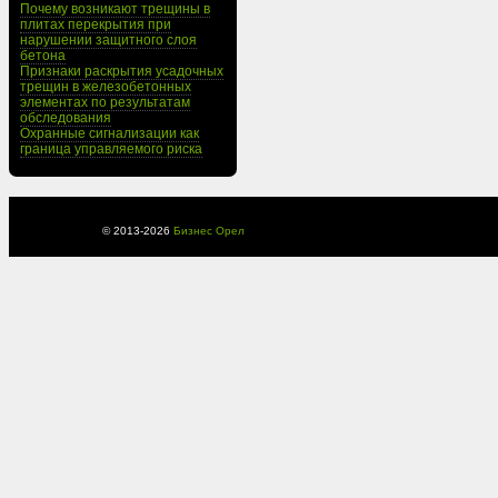
Почему возникают трещины в
плитах перекрытия при
нарушении защитного слоя
бетона
Признаки раскрытия усадочных
трещин в железобетонных
элементах по результатам
обследования
Охранные сигнализации как
граница управляемого риска
© 2013-
2026
Бизнес Орел