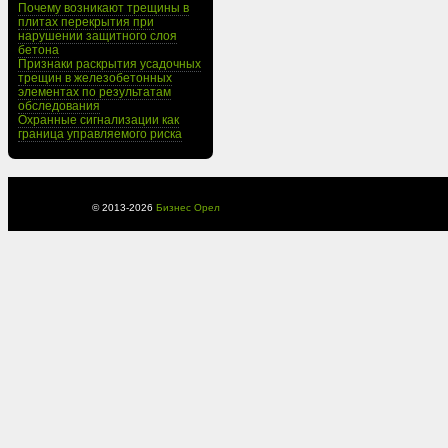
Почему возникают трещины в
плитах перекрытия при
нарушении защитного слоя
бетона
Признаки раскрытия усадочных
трещин в железобетонных
элементах по результатам
обследования
Охранные сигнализации как
граница управляемого риска
© 2013-
2026
Бизнес Орел