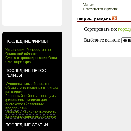
Массаж
Пластическая хирургия
Фирмы раздела
Сортировать по:
город
Выберите регион:
ПОСЛЕДНИЕ ФИРМЫ
Управление Росреестра по
Орловской области
Смета и проектирование Орел
Сметапро-Орел
ПОСЛЕДНИЕ ПРЕСС-
РЕЛИЗЫ
Муниципальные бюджеты
области усиливают контроль за
расходами
Ливенский район: инновации и
финансовые модели для
сельскохозяйственных
предприятий
Мценский район: возможности
финансирования агробизнеса
ПОСЛЕДНИЕ СТАТЬИ