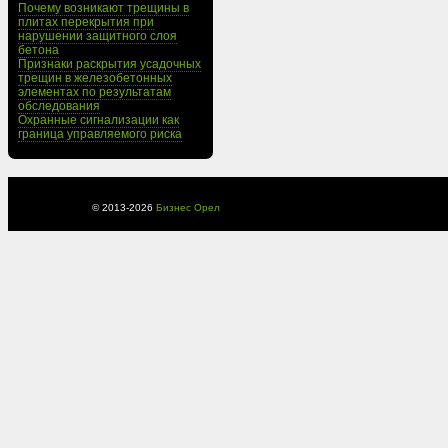
Почему возникают трещины в
плитах перекрытия при
нарушении защитного слоя
бетона
Признаки раскрытия усадочных
трещин в железобетонных
элементах по результатам
обследования
Охранные сигнализации как
граница управляемого риска
© 2013-
2026
Бизнес Орел