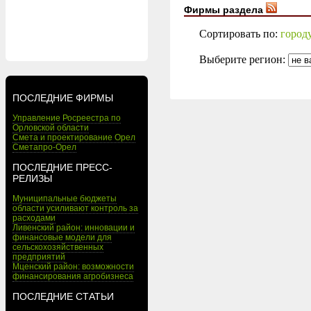
Фирмы раздела
Сортировать по:
город
Выберите регион:
ПОСЛЕДНИЕ ФИРМЫ
Управление Росреестра по
Орловской области
Смета и проектирование Орел
Сметапро-Орел
ПОСЛЕДНИЕ ПРЕСС-
РЕЛИЗЫ
Муниципальные бюджеты
области усиливают контроль за
расходами
Ливенский район: инновации и
финансовые модели для
сельскохозяйственных
предприятий
Мценский район: возможности
финансирования агробизнеса
ПОСЛЕДНИЕ СТАТЬИ