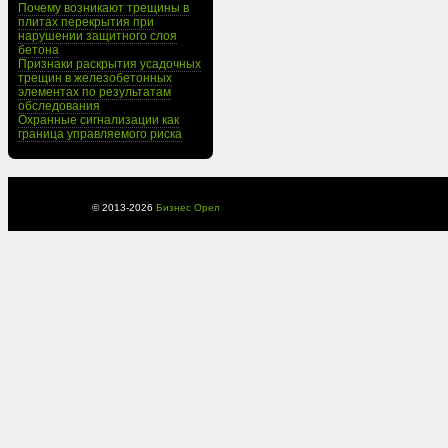
Почему возникают трещины в
плитах перекрытия при
нарушении защитного слоя
бетона
Признаки раскрытия усадочных
трещин в железобетонных
элементах по результатам
обследования
Охранные сигнализации как
граница управляемого риска
© 2013-
2026
Бизнес Орел