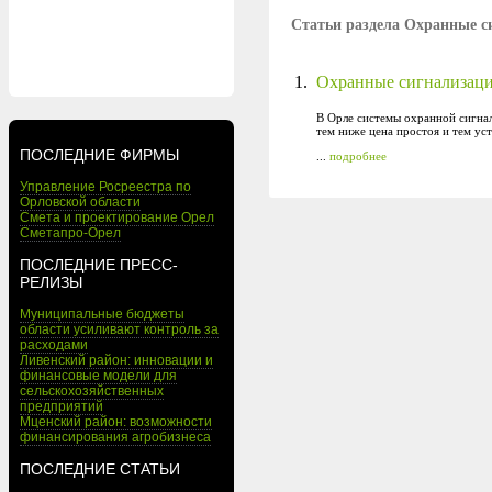
Статьи раздела Охранные с
1.
Охранные сигнализаци
В Орле системы охранной сигнал
тем ниже цена простоя и тем ус
ПОСЛЕДНИЕ ФИРМЫ
...
подробнее
Управление Росреестра по
Орловской области
Смета и проектирование Орел
Сметапро-Орел
ПОСЛЕДНИЕ ПРЕСС-
РЕЛИЗЫ
Муниципальные бюджеты
области усиливают контроль за
расходами
Ливенский район: инновации и
финансовые модели для
сельскохозяйственных
предприятий
Мценский район: возможности
финансирования агробизнеса
ПОСЛЕДНИЕ СТАТЬИ