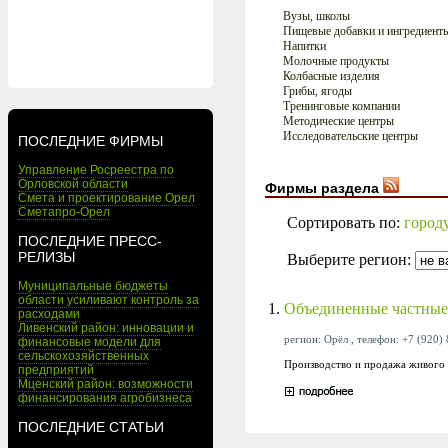
Вузы, школы
Пищевые добавки и ингредиент
Напитки
Молочные продукты
Колбасные изделия
Грибы, ягоды
Тренинговые компании
Методические центры
Исследовательские центры
ПОСЛЕДНИЕ ФИРМЫ
Управление Росреестра по
Орловской области
Фирмы раздела
Смета и проектирование Орел
Сметапро-Орел
Сортировать по:
город
ПОСЛЕДНИЕ ПРЕСС-
РЕЛИЗЫ
Выберите регион:
Муниципальные бюджеты
области усиливают контроль за
1.
Объединенные частные
расходами
Ливенский район: инновации и
регион: Орёл , телефон: +7 (920) 
финансовые модели для
сельскохозяйственных
Производство и продажа живого 
предприятий
Мценский район: возможности
финансирования агробизнеса
ПОСЛЕДНИЕ СТАТЬИ