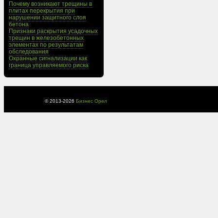
Почему возникают трещины в
плитах перекрытия при
нарушении защитного слоя
бетона
Признаки раскрытия усадочных
трещин в железобетонных
элементах по результатам
обследования
Охранные сигнализации как
граница управляемого риска
© 2013-
2026
Бизнес Орел