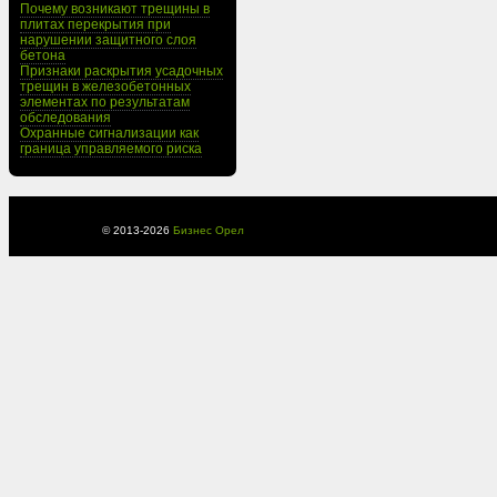
Почему возникают трещины в
плитах перекрытия при
нарушении защитного слоя
бетона
Признаки раскрытия усадочных
трещин в железобетонных
элементах по результатам
обследования
Охранные сигнализации как
граница управляемого риска
© 2013-
2026
Бизнес Орел