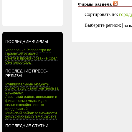
Фирмы раздела
Сортировать по:
город
Выберите регион:
ПОСЛЕДНИЕ ФИРМЫ
Управление Росреестра по
Орловской области
Смета и проектирование Орел
Сметапро-Орел
ПОСЛЕДНИЕ ПРЕСС-
РЕЛИЗЫ
Муниципальные бюджеты
области усиливают контроль за
расходами
Ливенский район: инновации и
финансовые модели для
сельскохозяйственных
предприятий
Мценский район: возможности
финансирования агробизнеса
ПОСЛЕДНИЕ СТАТЬИ