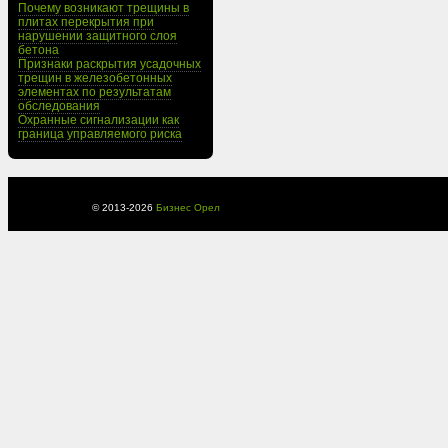
Почему возникают трещины в
плитах перекрытия при
нарушении защитного слоя
бетона
Признаки раскрытия усадочных
трещин в железобетонных
элементах по результатам
обследования
Охранные сигнализации как
граница управляемого риска
© 2013-
2026
Бизнес Орел