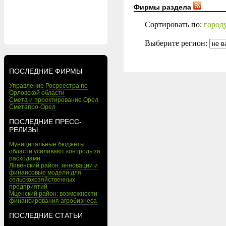
Фирмы раздела
Сортировать по:
город
Выберите регион:
ПОСЛЕДНИЕ ФИРМЫ
Управление Росреестра по
Орловской области
Смета и проектирование Орел
Сметапро-Орел
ПОСЛЕДНИЕ ПРЕСС-
РЕЛИЗЫ
Муниципальные бюджеты
области усиливают контроль за
расходами
Ливенский район: инновации и
финансовые модели для
сельскохозяйственных
предприятий
Мценский район: возможности
финансирования агробизнеса
ПОСЛЕДНИЕ СТАТЬИ