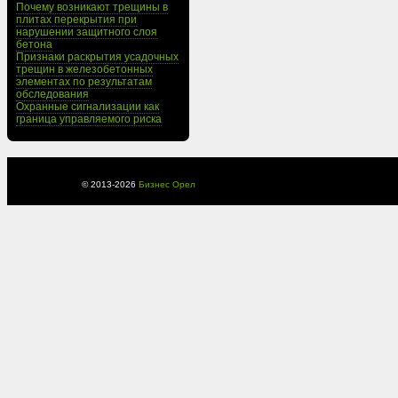
Почему возникают трещины в
плитах перекрытия при
нарушении защитного слоя
бетона
Признаки раскрытия усадочных
трещин в железобетонных
элементах по результатам
обследования
Охранные сигнализации как
граница управляемого риска
© 2013-
2026
Бизнес Орел