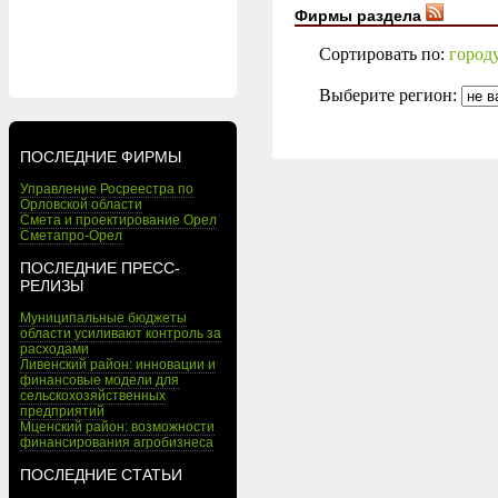
Фирмы раздела
Сортировать по:
город
Выберите регион:
ПОСЛЕДНИЕ ФИРМЫ
Управление Росреестра по
Орловской области
Смета и проектирование Орел
Сметапро-Орел
ПОСЛЕДНИЕ ПРЕСС-
РЕЛИЗЫ
Муниципальные бюджеты
области усиливают контроль за
расходами
Ливенский район: инновации и
финансовые модели для
сельскохозяйственных
предприятий
Мценский район: возможности
финансирования агробизнеса
ПОСЛЕДНИЕ СТАТЬИ