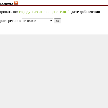
раздела
ировать по:
городу
названию
цене
e-mail
дате добавления
рите регион: