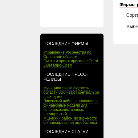
Фирмы 
Сорт
Выбе
ПОСЛЕДНИЕ ФИРМЫ
Управление Росреестра по
Орловской области
Смета и проектирование Орел
Сметапро-Орел
ПОСЛЕДНИЕ ПРЕСС-
РЕЛИЗЫ
Муниципальные бюджеты
области усиливают контроль за
расходами
Ливенский район: инновации и
финансовые модели для
сельскохозяйственных
предприятий
Мценский район: возможности
финансирования агробизнеса
ПОСЛЕДНИЕ СТАТЬИ