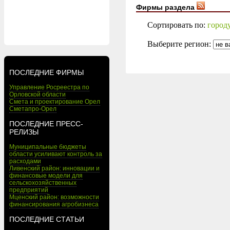
Фирмы раздела
Сортировать по:
город
Выберите регион:
ПОСЛЕДНИЕ ФИРМЫ
Управление Росреестра по
Орловской области
Смета и проектирование Орел
Сметапро-Орел
ПОСЛЕДНИЕ ПРЕСС-
РЕЛИЗЫ
Муниципальные бюджеты
области усиливают контроль за
расходами
Ливенский район: инновации и
финансовые модели для
сельскохозяйственных
предприятий
Мценский район: возможности
финансирования агробизнеса
ПОСЛЕДНИЕ СТАТЬИ