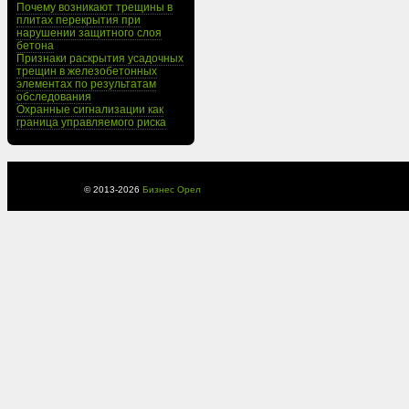
Почему возникают трещины в
плитах перекрытия при
нарушении защитного слоя
бетона
Признаки раскрытия усадочных
трещин в железобетонных
элементах по результатам
обследования
Охранные сигнализации как
граница управляемого риска
© 2013-
2026
Бизнес Орел