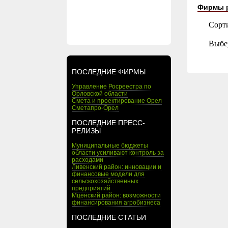
Фирмы 
Сорт
Выбе
ПОСЛЕДНИЕ ФИРМЫ
Управление Росреестра по
Орловской области
Смета и проектирование Орел
Сметапро-Орел
ПОСЛЕДНИЕ ПРЕСС-
РЕЛИЗЫ
Муниципальные бюджеты
области усиливают контроль за
расходами
Ливенский район: инновации и
финансовые модели для
сельскохозяйственных
предприятий
Мценский район: возможности
финансирования агробизнеса
ПОСЛЕДНИЕ СТАТЬИ