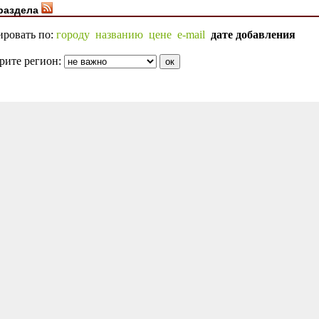
раздела
ировать по:
городу
названию
цене
e-mail
дате добавления
рите регион: