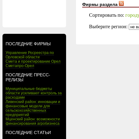
Фирмы раздела
Сортировать по:
город
Выберите регион:
ПОСЛЕДНИЕ ФИРМЫ
Управление Росреестра по
Орловской области
Смета и проектирование Орел
Сметапро-Орел
ПОСЛЕДНИЕ ПРЕСС-
РЕЛИЗЫ
Муниципальные бюджеты
области усиливают контроль за
расходами
Ливенский район: инновации и
финансовые модели для
сельскохозяйственных
предприятий
Мценский район: возможности
финансирования агробизнеса
ПОСЛЕДНИЕ СТАТЬИ