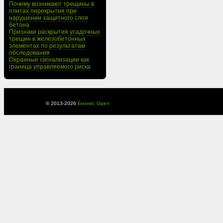
Почему возникают трещины в
плитах перекрытия при
нарушении защитного слоя
бетона
Признаки раскрытия усадочных
трещин в железобетонных
элементах по результатам
обследования
Охранные сигнализации как
граница управляемого риска
© 2013-
2026
Бизнес Орел