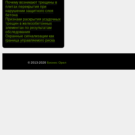
Почему возникают трещины в
плитах перекрытия при
нарушении защитного слоя
бетона
Признаки раскрытия усадочных
трещин в железобетонных
элементах по результатам
обследования
Охранные сигнализации как
граница управляемого риска
© 2013-
2026
Бизнес Орел