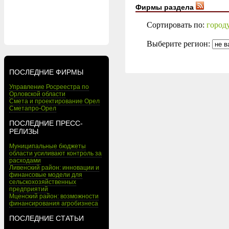
Фирмы раздела
Сортировать по:
город
Выберите регион:
ПОСЛЕДНИЕ ФИРМЫ
Управление Росреестра по
Орловской области
Смета и проектирование Орел
Сметапро-Орел
ПОСЛЕДНИЕ ПРЕСС-
РЕЛИЗЫ
Муниципальные бюджеты
области усиливают контроль за
расходами
Ливенский район: инновации и
финансовые модели для
сельскохозяйственных
предприятий
Мценский район: возможности
финансирования агробизнеса
ПОСЛЕДНИЕ СТАТЬИ