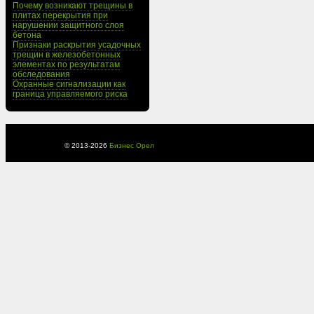
Почему возникают трещины в
плитах перекрытия при
нарушении защитного слоя
бетона
Признаки раскрытия усадочных
трещин в железобетонных
элементах по результатам
обследования
Охранные сигнализации как
граница управляемого риска
© 2013-
2026
Бизнес Орел