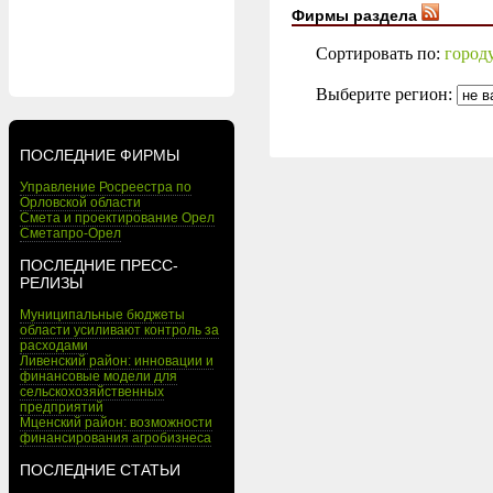
Фирмы раздела
Сортировать по:
город
Выберите регион:
ПОСЛЕДНИЕ ФИРМЫ
Управление Росреестра по
Орловской области
Смета и проектирование Орел
Сметапро-Орел
ПОСЛЕДНИЕ ПРЕСС-
РЕЛИЗЫ
Муниципальные бюджеты
области усиливают контроль за
расходами
Ливенский район: инновации и
финансовые модели для
сельскохозяйственных
предприятий
Мценский район: возможности
финансирования агробизнеса
ПОСЛЕДНИЕ СТАТЬИ