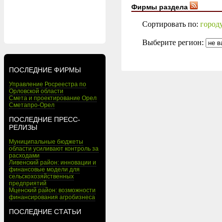
Фирмы раздела
Сортировать по:
город
Выберите регион:
ПОСЛЕДНИЕ ФИРМЫ
Управление Росреестра по
Орловской области
Смета и проектирование Орел
Сметапро-Орел
ПОСЛЕДНИЕ ПРЕСС-
РЕЛИЗЫ
Муниципальные бюджеты
области усиливают контроль за
расходами
Ливенский район: инновации и
финансовые модели для
сельскохозяйственных
предприятий
Мценский район: возможности
финансирования агробизнеса
ПОСЛЕДНИЕ СТАТЬИ