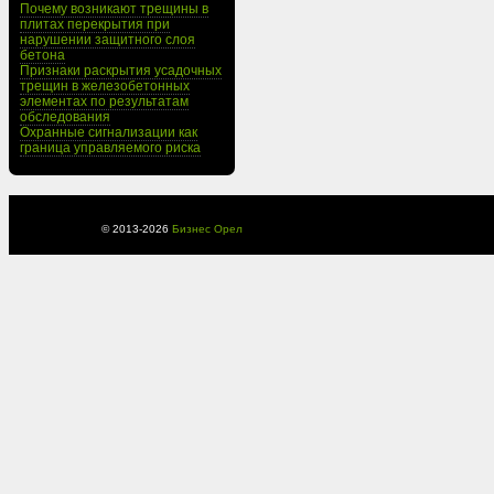
Почему возникают трещины в
плитах перекрытия при
нарушении защитного слоя
бетона
Признаки раскрытия усадочных
трещин в железобетонных
элементах по результатам
обследования
Охранные сигнализации как
граница управляемого риска
© 2013-
2026
Бизнес Орел