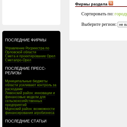
Фирмы раздела
Сортировать по:
город
Выберите регион:
ПОСЛЕДНИЕ ФИРМЫ
Управление Росреестра по
Орловской области
Смета и проектирование Орел
Сметапро-Орел
ПОСЛЕДНИЕ ПРЕСС-
РЕЛИЗЫ
Муниципальные бюджеты
области усиливают контроль за
расходами
Ливенский район: инновации и
финансовые модели для
сельскохозяйственных
предприятий
Мценский район: возможности
финансирования агробизнеса
ПОСЛЕДНИЕ СТАТЬИ