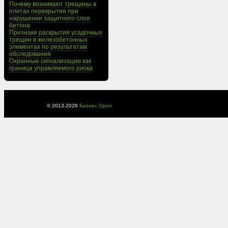
Почему возникают трещины в
плитах перекрытия при
нарушении защитного слоя
бетона
Признаки раскрытия усадочных
трещин в железобетонных
элементах по результатам
обследования
Охранные сигнализации как
граница управляемого риска
© 2013-
2026
Бизнес Орел