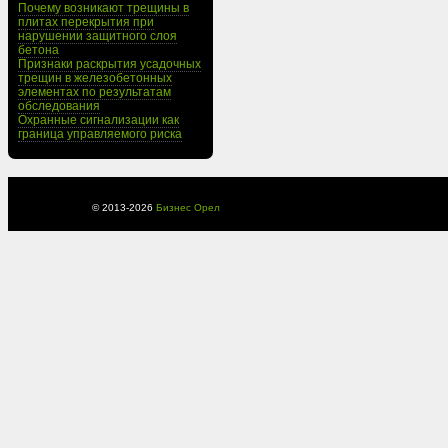
Почему возникают трещины в
плитах перекрытия при
нарушении защитного слоя
бетона
Признаки раскрытия усадочных
трещин в железобетонных
элементах по результатам
обследования
Охранные сигнализации как
граница управляемого риска
© 2013-
2026
Бизнес Орел