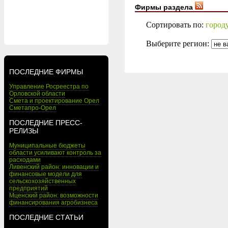
Фирмы раздела
Сортировать по:
город
Выберите регион:
ПОСЛЕДНИЕ ФИРМЫ
Управление Росреестра по
Орловской области
Смета и проектирование Орел
Сметапро-Орел
ПОСЛЕДНИЕ ПРЕСС-
РЕЛИЗЫ
Муниципальные бюджеты
области усиливают контроль за
расходами
Ливенский район: инновации и
финансовые модели для
сельскохозяйственных
предприятий
Мценский район: возможности
финансирования агробизнеса
ПОСЛЕДНИЕ СТАТЬИ