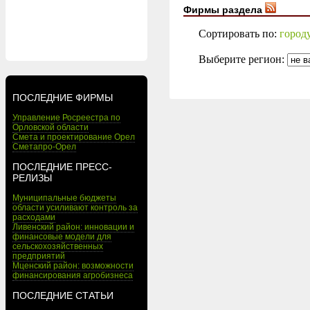
Фирмы раздела
Сортировать по:
город
Выберите регион:
ПОСЛЕДНИЕ ФИРМЫ
Управление Росреестра по
Орловской области
Смета и проектирование Орел
Сметапро-Орел
ПОСЛЕДНИЕ ПРЕСС-
РЕЛИЗЫ
Муниципальные бюджеты
области усиливают контроль за
расходами
Ливенский район: инновации и
финансовые модели для
сельскохозяйственных
предприятий
Мценский район: возможности
финансирования агробизнеса
ПОСЛЕДНИЕ СТАТЬИ