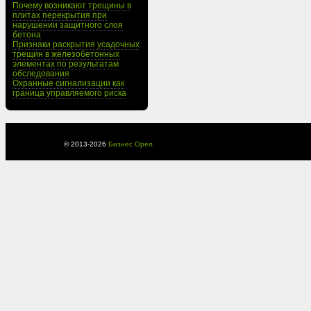
Почему возникают трещины в
плитах перекрытия при
нарушении защитного слоя
бетона
Признаки раскрытия усадочных
трещин в железобетонных
элементах по результатам
обследования
Охранные сигнализации как
граница управляемого риска
© 2013-
2026
Бизнес Орел