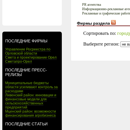
PR агентства
Информационно-рекламные аген
Рекламные и графические работ
Фирмы раздела
Сортировать по:
город
ПОСЛЕДНИЕ ФИРМЫ
Выберите регион:
Управление Росреестра по
Орловской области
Смета и проектирование Орел
Сметапро-Орел
ПОСЛЕДНИЕ ПРЕСС-
РЕЛИЗЫ
Муниципальные бюджеты
области усиливают контроль за
расходами
Ливенский район: инновации и
финансовые модели для
сельскохозяйственных
предприятий
Мценский район: возможности
финансирования агробизнеса
ПОСЛЕДНИЕ СТАТЬИ