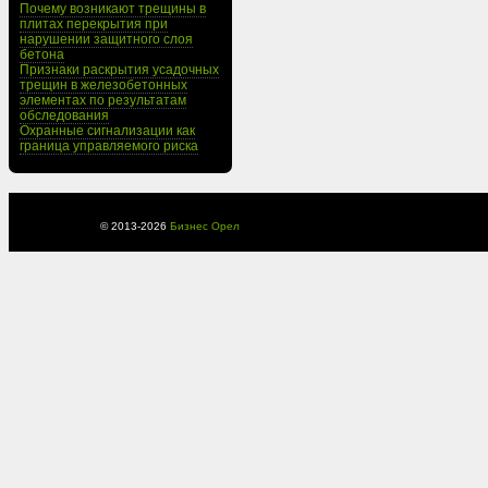
Почему возникают трещины в
плитах перекрытия при
нарушении защитного слоя
бетона
Признаки раскрытия усадочных
трещин в железобетонных
элементах по результатам
обследования
Охранные сигнализации как
граница управляемого риска
© 2013-
2026
Бизнес Орел