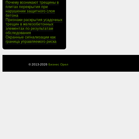
Почему возникают трещины в
плитах перекрытия при
нарушении защитного слоя
бетона
Признаки раскрытия усадочных
трещин в железобетонных
элементах по результатам
обследования
Охранные сигнализации как
граница управляемого риска
© 2013-
2026
Бизнес Орел