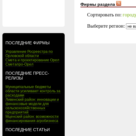
Фирмы раздела
Сортировать по:
город
Выберите регион:
ПОСЛЕДНИЕ ФИРМЫ
Управление Росреестра по
Орловской области
Смета и проектирование Орел
Сметапро-Орел
ПОСЛЕДНИЕ ПРЕСС-
РЕЛИЗЫ
Муниципальные бюджеты
области усиливают контроль за
расходами
Ливенский район: инновации и
финансовые модели для
сельскохозяйственных
предприятий
Мценский район: возможности
финансирования агробизнеса
ПОСЛЕДНИЕ СТАТЬИ