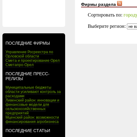
Фирмы раздела
Сортировать по:
город
Выберите регион:
ПОСЛЕДНИЕ ФИРМЫ
Управление Росреестра по
Орловской области
Смета и проектирование Орел
Сметапро-Орел
ПОСЛЕДНИЕ ПРЕСС-
РЕЛИЗЫ
Муниципальные бюджеты
области усиливают контроль за
расходами
Ливенский район: инновации и
финансовые модели для
сельскохозяйственных
предприятий
Мценский район: возможности
финансирования агробизнеса
ПОСЛЕДНИЕ СТАТЬИ