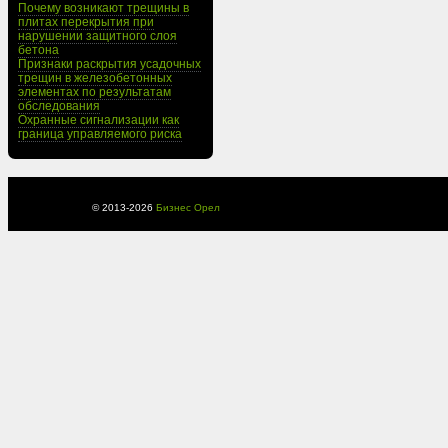
Почему возникают трещины в
плитах перекрытия при
нарушении защитного слоя
бетона
Признаки раскрытия усадочных
трещин в железобетонных
элементах по результатам
обследования
Охранные сигнализации как
граница управляемого риска
© 2013-
2026
Бизнес Орел