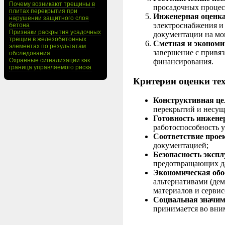
Почему возникают трещины в
просадочных процес
плитах перекрытия при
Инженерная оценка
нарушении защитного слоя
электроснабжения и
бетона
Признаки раскрытия усадочных
документации на мо
трещин в железобетонных
Сметная и экономи
элементах по результатам
завершение с привя
обследования
Охранные сигнализации как
финансирования.
граница управляемого риска
Критерии оценки те
Конструктивная це
перекрытий и несущ
Готовность инжене
работоспособность у
Соответствие прое
документацией;
Безопасность экспл
предотвращающих д
Экономическая обо
альтернативами (дем
материалов и сервис
Социальная значим
принимается во вни