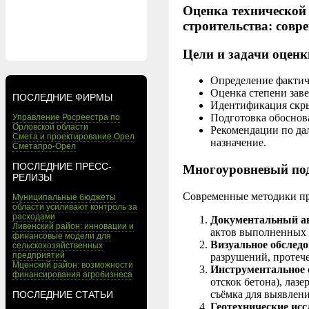
Оценка технической
строительства: совр
Цели и задачи оцен
Определение фактич
Оценка степени зав
ПОСЛЕДНИЕ ФИРМЫ
Идентификация скры
Подготовка обоснов
Управление Росреестра по
Орловской области
Рекомендации по да
Смета и проектирование Орел
назначение.
Сметапро-Орел
ПОСЛЕДНИЕ ПРЕСС-
Многоуровневый под
РЕЛИЗЫ
Современные методики пр
Муниципальные бюджеты
области усиливают контроль за
расходами
Документальный ан
Ливенский район: инновации и
актов выполненных 
финансовые модели для
Визуальное обследо
сельскохозяйственных
предприятий
разрушений, протеч
Мценский район: возможности
Инструментальное 
финансирования агробизнеса
отскок бетона), лаз
съёмка для выявлени
ПОСЛЕДНИЕ СТАТЬИ
Геотехнические исс