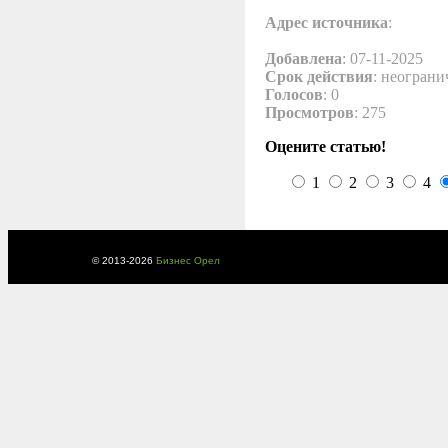
Адрес источника
:
Добавлена
: 07-11-2025
Срок действия
: неограни
Голосов
: 0
Просмотров
: 275
Оцените статью!
1
2
3
4
© 2013-
2026
Бизнес Орел