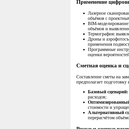
Применение цифровы
Лазерное сканирован
объёмов с проектны
BIM‑моделирование:
объёмов и выявлени
Термография: выявле
Дроны и аэрофотосъё
применения подмост
Программные инстру
оценки вероятносте
Сметная оценка и с
Составление сметы на зав
предполагает подготовку 
Базовый сценарий:
расходов;
Оптимизированный
стоимости и упроще
Альтернативный с
перерасчётом объёмо
Риски и оценки резе