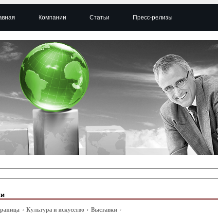
авная
Компании
Статьи
Пресс-релизы
ки
траница
Культура и искусство
Выставки