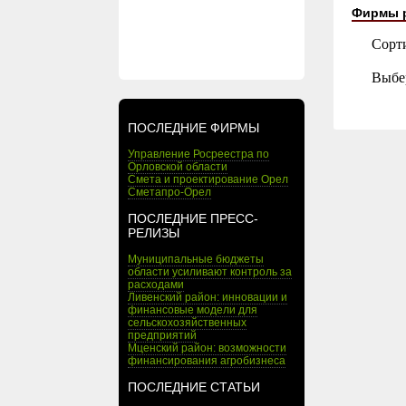
Фирмы 
Сорт
Выбе
ПОСЛЕДНИЕ ФИРМЫ
Управление Росреестра по
Орловской области
Смета и проектирование Орел
Сметапро-Орел
ПОСЛЕДНИЕ ПРЕСС-
РЕЛИЗЫ
Муниципальные бюджеты
области усиливают контроль за
расходами
Ливенский район: инновации и
финансовые модели для
сельскохозяйственных
предприятий
Мценский район: возможности
финансирования агробизнеса
ПОСЛЕДНИЕ СТАТЬИ