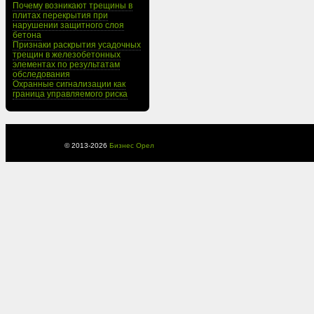
Почему возникают трещины в
плитах перекрытия при
нарушении защитного слоя
бетона
Признаки раскрытия усадочных
трещин в железобетонных
элементах по результатам
обследования
Охранные сигнализации как
граница управляемого риска
© 2013-
2026
Бизнес Орел