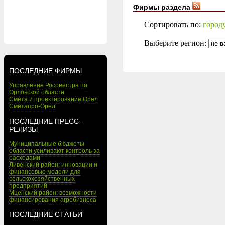
Фирмы раздела
Сортировать по:
город
Выберите регион:
ПОСЛЕДНИЕ ФИРМЫ
Управление Росреестра по
Орловской области
Смета и проектирование Орел
Сметапро-Орел
ПОСЛЕДНИЕ ПРЕСС-
РЕЛИЗЫ
Муниципальные бюджеты
области усиливают контроль за
расходами
Ливенский район: инновации и
финансовые модели для
сельскохозяйственных
предприятий
Мценский район: возможности
финансирования агробизнеса
ПОСЛЕДНИЕ СТАТЬИ