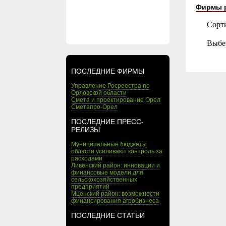
Фирмы 
Сорт
Выбе
ПОСЛЕДНИЕ ФИРМЫ
Управление Росреестра по
Орловской области
Смета и проектирование Орел
Сметапро-Орел
ПОСЛЕДНИЕ ПРЕСС-
РЕЛИЗЫ
Муниципальные бюджеты
области усиливают контроль за
расходами
Ливенский район: инновации и
финансовые модели для
сельскохозяйственных
предприятий
Мценский район: возможности
финансирования агробизнеса
ПОСЛЕДНИЕ СТАТЬИ