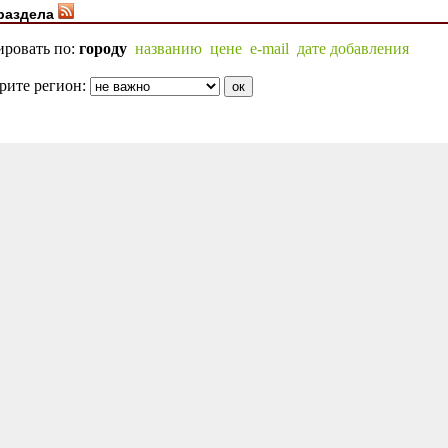
раздела
ировать по:
городу
названию
цене
e-mail
дате добавления
рите регион: