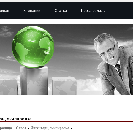
авная
Компании
Статьи
Пресс-релизы
рь, экипировка
траница
Спорт
Инвентарь, экипировка